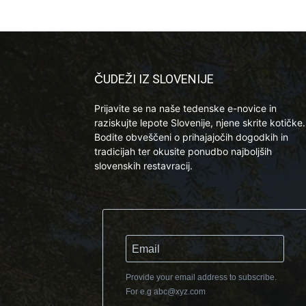
ČUDEŽI IZ SLOVENIJE
Prijavite se na naše tedenske e-novice in
raziskujte lepote Slovenije, njene skrite kotičke.
Bodite obveščeni o prihajajočih dogodkih in
tradicijah ter okusite ponudbo najboljših
slovenskih restavracij.
Provide your email address to subscribe.
For e.g
abc@xyz.com