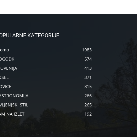
OPULARNE KATEGORIJE
romo
1983
OGODKI
574
LOVENIJA
413
OSEL
371
OVICE
315
ASTRONOMIJA
266
VLJENJSKI STIL
265
AM NA IZLET
192