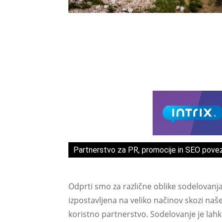
Partnerstvo za PR, promocije in SEO pove
Odprti smo za različne oblike sodelovanj
izpostavljena na veliko načinov skozi naš
koristno partnerstvo. Sodelovanje je lah