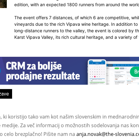
edition, with an expected 1800 runners from around the worl
The event offers 7 distances, of which 6 are competitive, whil
vineyards due to the rich Vipava wine heritage. In addition 
long-distance runners to the valley, the event is colored by t
Karst Vipava Valley, its rich cultural heritage, and a variety of 
zave
a, ki koristijo tako vam kot našim slovenskim in mednarodni
e medije. Za več informacij o možnostih sodelovanja nas kont
ko celo brezplačno! Pišite nam na
anja.novak@the-slovenia.