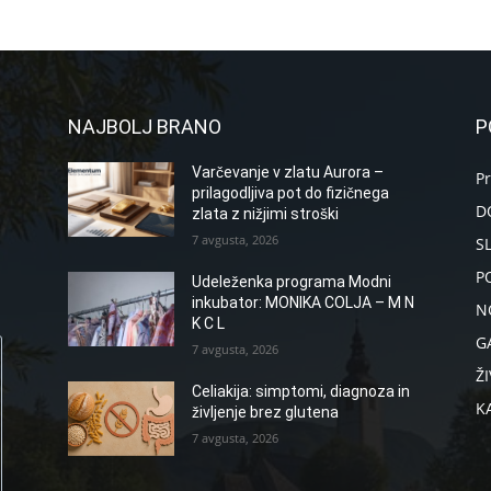
NAJBOLJ BRANO
P
Varčevanje v zlatu Aurora –
P
prilagodljiva pot do fizičnega
D
zlata z nižjimi stroški
7 avgusta, 2026
S
P
Udeleženka programa Modni
inkubator: MONIKA COLJA – M N
N
K C L
G
7 avgusta, 2026
ŽI
Celiakija: simptomi, diagnoza in
K
življenje brez glutena
7 avgusta, 2026