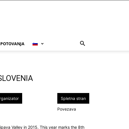
POTOVANJA
L SLOVENIA
rganizator
Spletna stran
Povezava
Vipava Valley in 2015. This year marks the 8th