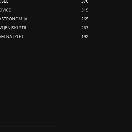
OSEL
370
OVICE
315
ASTRONOMIJA
265
VLJENJSKI STIL
263
AM NA IZLET
192