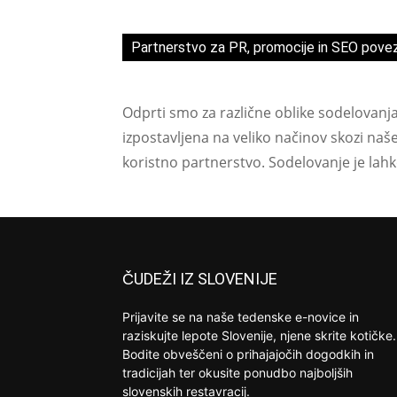
Partnerstvo za PR, promocije in SEO pove
Odprti smo za različne oblike sodelovanj
izpostavljena na veliko načinov skozi naš
koristno partnerstvo. Sodelovanje je lah
ČUDEŽI IZ SLOVENIJE
Prijavite se na naše tedenske e-novice in
raziskujte lepote Slovenije, njene skrite kotičke.
Bodite obveščeni o prihajajočih dogodkih in
tradicijah ter okusite ponudbo najboljših
slovenskih restavracij.