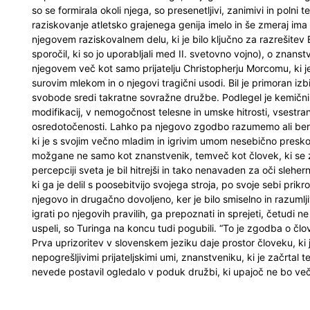
so se formirala okoli njega, so presenetljivi, zanimivi in polni t
raziskovanje atletsko grajenega genija imelo in še zmeraj im
njegovem raziskovalnem delu, ki je bilo ključno za razrešitev
sporočil, ki so jo uporabljali med II. svetovno vojno), o znan
njegovem več kot samo prijatelju Christopherju Morcomu, ki j
surovim mlekom in o njegovi tragični usodi. Bil je primoran 
svobode sredi takratne sovražne družbe. Podlegel je kemični kas
modifikacij, v nemogočnost telesne in umske hitrosti, vsestra
osredotočenosti. Lahko pa njegovo zgodbo razumemo ali ber
ki je s svojim večno mladim in igrivim umom nesebično preskoči
možgane ne samo kot znanstvenik, temveč kot človek, ki se 
percepciji sveta je bil hitrejši in tako nenavaden za oči slehe
ki ga je delil s poosebitvijo svojega stroja, po svoje sebi prikr
njegovo in drugačno dovoljeno, ker je bilo smiselno in razumlji
igrati po njegovih pravilih, ga prepoznati in sprejeti, četudi n
uspeli, so Turinga na koncu tudi pogubili. “To je zgodba o člov
Prva uprizoritev v slovenskem jeziku daje prostor človeku, ki 
nepogrešljivimi prijateljskimi umi, znanstveniku, ki je začrtal
nevede postavil ogledalo v poduk družbi, ki upajoč ne bo več 