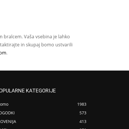
m bralcem. Vaša vsebina je lahko
aktirajte in skupaj bomo ustvarili
com
.
OPULARNE KATEGORIJE
romo
1983
OGODKI
573
LOVENIJA
413