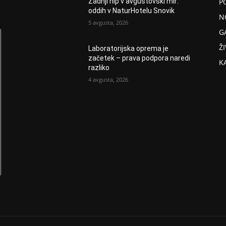
P
Zadnji hip v avgustovski mir:
oddih v NaturHotelu Snovik
N
5 avgusta, 2026
G
ŽI
Laboratorijska oprema je
začetek – prava podpora naredi
K
razliko
4 avgusta, 2026