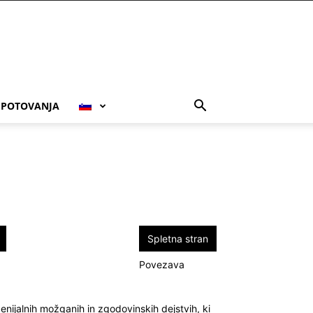
POTOVANJA
Spletna stran
Povezava
nijalnih možganih in zgodovinskih dejstvih, ki