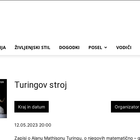
IJA
ŽIVLJENJSKI STIL
DOGODKI
POSEL
VODIČI
Turingov stroj
Kraj in datum
Organizator
12.05.2023 20:00
Zapisi o Alanu Mathisonu Turingu, o njegovih matematično – ge