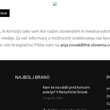
zave
a, ki koristijo tako vam kot našim slovenskim in mednarodni
e medije. Za več informacij o možnostih sodelovanja nas kont
ko celo brezplačno! Pišite nam na
anja.novak@the-slovenia.
NAJBOLJ BRANO
P
Kam še na oddih pred koncem
P
poletja? V NaturHotel Snovik
D
5 avgusta, 2026
S