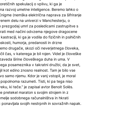
eoretičnih spekulacij o vplivu, ki ga je
a na razvoj umetne inteligence. Beremo lahko o
 Enigme (nemška električna naprava za šifriranje
stvenem delu na univerzi v Manchesterju, o
e prezgodaj umrl za posledicami zastrupitve s
izbirati med načini odvzema njegove dragocene
traciji, ki ga je vodila do fizičnih in psihičnih
nskosti, humorja, predanosti in drzne
emo drugače, skozi oči neverjetnega človeka,
l čas, v katerega je bil rojen. Videl je človeške
zaveda širine človeškega duha in uma. V
rnega posameznika v takratni družbi, da je svet,
ojil kot edino znosno realnost. Tam je bilo vse
vo samo njemu. Kdor je vanj vstopil, je moral
e popolnoma razumeti. Tisti, ki pa tega niso
eku, ki teče.” je zapisal avtor Benoit Solès.
je pretekel maraton s svojim strojem in z
 temelje sodobnega računalništva in hkrati
ponavljala svojih nestrpnih in sovražnih napak.