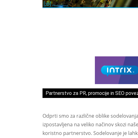
Partnerstvo za PR, promocije in SEO pove
Odprti smo za različne oblike sodelovanj
izpostavljena na veliko načinov skozi naš
koristno partnerstvo. Sodelovanje je lah