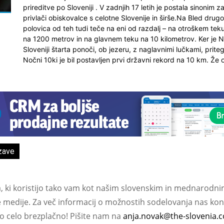
prireditve po Sloveniji . V zadnjih 17 letih je postala sinonim
privlači obiskovalce s celotne Slovenije in širše.Na Bled drug
polovica od teh tudi teče na eni od razdalj – na otroškem te
na 1200 metrov in na glavnem teku na 10 kilometrov. Ker je N
Sloveniji štarta ponoči, ob jezeru, z naglavnimi lučkami, prit
Nočni 10ki je bil postavljen prvi državni rekord na 10 km. Že 
zave
a, ki koristijo tako vam kot našim slovenskim in mednarodni
e medije. Za več informacij o možnostih sodelovanja nas kont
ko celo brezplačno! Pišite nam na
anja.novak@the-slovenia.