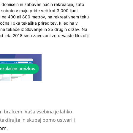
 za domiseln in zabaven način rekreacije, zato
o soboto v maju pride več kot 3.000 ljudi,
ku na 400 ali 800 metrov, na rekreativnem teku
očna 10ka tekaška prireditev, ki edina v
egne tekače iz Slovenije in 25 drugih držav. Na
od leta 2018 smo zavezani zero-waste filozofiji.
m bralcem. Vaša vsebina je lahko
aktirajte in skupaj bomo ustvarili
com
.