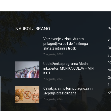
NAJBOLJ BRANO
P
Varčevanje v zlatu Aurora –
P
prilagodljiva pot do fizičnega
D
zlata z nižjimi stroški
7 avgusta, 2026
S
P
Udeleženka programa Modni
inkubator: MONIKA COLJA – M N
N
K C L
G
7 avgusta, 2026
ŽI
Celiakija: simptomi, diagnoza in
K
življenje brez glutena
7 avgusta, 2026