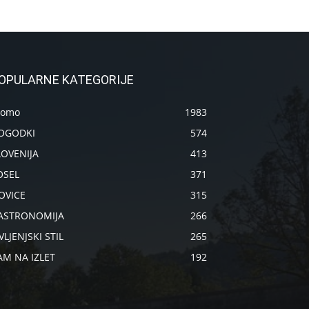
OPULARNE KATEGORIJE
romo
1983
OGODKI
574
LOVENIJA
413
OSEL
371
OVICE
315
ASTRONOMIJA
266
VLJENJSKI STIL
265
AM NA IZLET
192