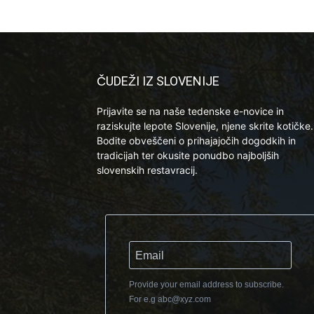
ČUDEŽI IZ SLOVENIJE
Prijavite se na naše tedenske e-novice in
raziskujte lepote Slovenije, njene skrite kotičke.
Bodite obveščeni o prihajajočih dogodkih in
tradicijah ter okusite ponudbo najboljših
slovenskih restavracij.
Provide your email address to subscribe.
For e.g
abc@xyz.com