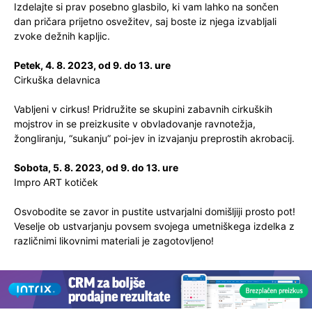
Izdelajte si prav posebno glasbilo, ki vam lahko na sončen
dan pričara prijetno osvežitev, saj boste iz njega izvabljali
zvoke dežnih kapljic.
Petek, 4. 8. 2023, od 9. do 13. ure
Cirkuška delavnica
Vabljeni v cirkus! Pridružite se skupini zabavnih cirkuških
mojstrov in se preizkusite v obvladovanje ravnotežja,
žongliranju, “sukanju” poi-jev in izvajanju preprostih akrobacij.
Sobota, 5. 8. 2023, od 9. do 13. ure
Impro ART kotiček
Osvobodite se zavor in pustite ustvarjalni domišljiji prosto pot!
Veselje ob ustvarjanju povsem svojega umetniškega izdelka z
različnimi likovnimi materiali je zagotovljeno!