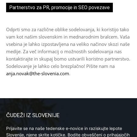
Partnerstvo za PR, promocije in SEO povezave
Odprti smo za različne oblike sodelovanja, ki koristijo tako
vam kot našim slovenskim in mednarodnim bralcem. Vaša
vsebina je lahko izpostavljena na veliko načinov skozi naše
medije. Za več informacij o možnostih sodelovanja nas
kontaktirajte in skupaj bomo ustvarili koristno partnerstvo.
Sodelovanje je lahko celo brezplačno! Pišite nam na
anja.novak@the-slovenia.com
.
ČUDEŽI IZ SLOVENIJE
Prijavite se na naše tedenske e-novice in raziskujte lepote
Slovenije, njene skrite kotičke. Bodite obveščeni o prihajajočih