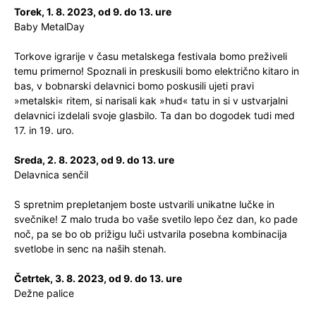
Torek, 1. 8. 2023, od 9. do 13. ure
Baby MetalDay
Torkove igrarije v času metalskega festivala bomo preživeli
temu primerno! Spoznali in preskusili bomo električno kitaro in
bas, v bobnarski delavnici bomo poskusili ujeti pravi
»metalski« ritem, si narisali kak »hud« tatu in si v ustvarjalni
delavnici izdelali svoje glasbilo. Ta dan bo dogodek tudi med
17. in 19. uro.
Sreda, 2. 8. 2023, od 9. do 13. ure
Delavnica senčil
S spretnim prepletanjem boste ustvarili unikatne lučke in
svečnike! Z malo truda bo vaše svetilo lepo čez dan, ko pade
noč, pa se bo ob prižigu luči ustvarila posebna kombinacija
svetlobe in senc na naših stenah.
Četrtek, 3. 8. 2023, od 9. do 13. ure
Dežne palice