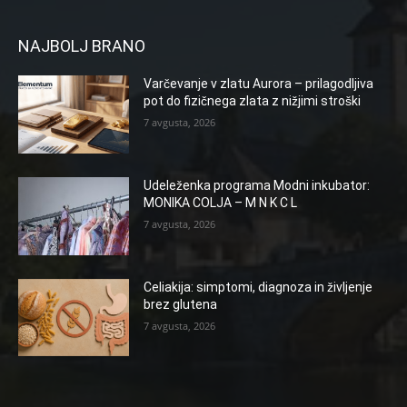
NAJBOLJ BRANO
Varčevanje v zlatu Aurora – prilagodljiva
pot do fizičnega zlata z nižjimi stroški
7 avgusta, 2026
Udeleženka programa Modni inkubator:
MONIKA COLJA – M N K C L
7 avgusta, 2026
Celiakija: simptomi, diagnoza in življenje
brez glutena
7 avgusta, 2026