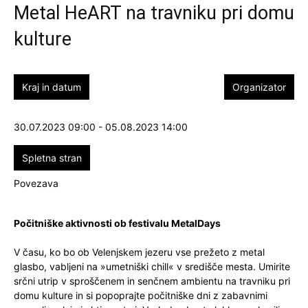
Metal HeART na travniku pri domu
kulture
Kraj in datum
Organizator
30.07.2023 09:00 - 05.08.2023 14:00
Spletna stran
Povezava
Počitniške aktivnosti ob festivalu MetalDays
V času, ko bo ob Velenjskem jezeru vse prežeto z metal
glasbo, vabljeni na »umetniški chill« v središče mesta. Umirite
srčni utrip v sproščenem in senčnem ambientu na travniku pri
domu kulture in si popoprajte počitniške dni z zabavnimi