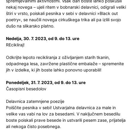
spremljevalnimi aktivnostmi. Vsak dan boste lahko poskusili
nekaj novega – ujeli ritem v bobnarski delavnici, odigrali veliki
štiri v vrsto, poiskali pesnika v sebi v delavnici »Black out
poetry«, se naučili novega cirkuškega trika ali pa izlili svojo
dušo na slikarsko platno.
Nedelja, 30. 7. 2023, od 9. do 13. ure
REcikliraj!
Odkrijte lepoto recikliranja z oživljanjem starih tkanin,
odpadnega lesa, zavržene plastične embalaže – spremenite
jih v izdelke, ki jih boste lahko ponovno uporabili!
Ponedeljek, 31. 7. 2023, od 9. do 13. ure
Časopisni besedolov
Delavnica zatemnjene poezije
Poiščite pesnika v sebi! Ustvarjalna delavnica za male in
velike vas vabi na lov za besedami. V naključnem besedilu
boste poiskali prave besede in ustvarili pesem zase, prijatelja
ali nekoga čisto posebnega.