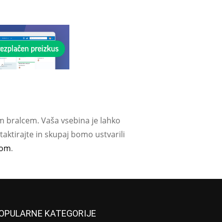
m bralcem. Vaša vsebina je lahko
aktirajte in skupaj bomo ustvarili
com
.
OPULARNE KATEGORIJE