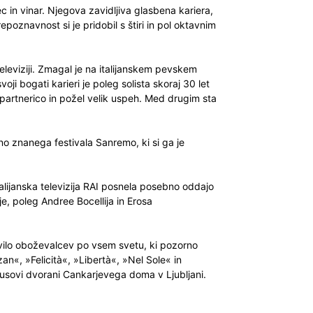
lec in vinar. Njegova zavidljiva glasbena kariera,
poznavnost si je pridobil s štiri in pol oktavnim
televiziji. Zmagal je na italijanskem pevskem
ji bogati karieri je poleg solista skoraj 30 let
partnerico in požel velik uspeh. Med drugim sta
no znanega festivala Sanremo, ki si ga je
talijanska televizija RAI posnela posebno oddajo
e, poleg Andree Bocellija in Erosa
tevilo oboževalcev po vsem svetu, ki pozorno
n«, »Felicità«, »Libertà«, »Nel Sole« in
llusovi dvorani Cankarjevega doma v Ljubljani.