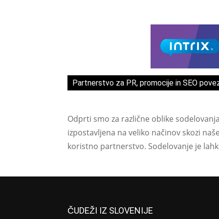
Partnerstvo za PR, promocije in SEO pove
Odprti smo za različne oblike sodelovanj
izpostavljena na veliko načinov skozi naš
koristno partnerstvo. Sodelovanje je lah
ČUDEŽI IZ SLOVENIJE