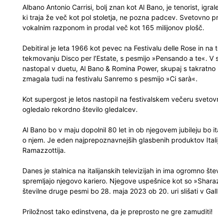
Albano Antonio Carrisi, bolj znan kot Al Bano, je tenorist, igra
ki traja že več kot pol stoletja, ne pozna padcev. Svetovno pre
vokalnim razponom in prodal več kot 165 milijonov plošč.
Debitiral je leta 1966 kot pevec na Festivalu delle Rose in na 
tekmovanju Disco per l’Estate, s pesmijo »Pensando a te«. V svo
nastopal v duetu, Al Bano & Romina Power, skupaj s takratno 
zmagala tudi na festivalu Sanremo s pesmijo »Ci sarà«.
Kot supergost je letos nastopil na festivalskem večeru svetov
ogledalo rekordno število gledalcev.
Al Bano bo v maju dopolnil 80 let in ob njegovem jubileju bo i
o njem. Je eden najprepoznavnejših glasbenih produktov Italij
Ramazzottija.
Danes je stalnica na italijanskih televizijah in ima ogromno š
spremljajo njegovo kariero. Njegove uspešnice kot so »Sharaza
številne druge pesmi bo 28. maja 2023 ob 20. uri slišati v Ga
Priložnost tako edinstvena, da je preprosto ne gre zamuditi!