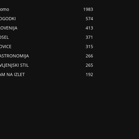
romo
1983
OGODKI
574
LOVENIJA
413
OSEL
371
OVICE
315
ASTRONOMIJA
266
VLJENJSKI STIL
265
AM NA IZLET
192