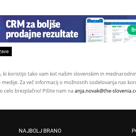
zave
a, ki koristijo tako vam kot našim slovenskim in mednarodni
e medije. Za več informacij o možnostih sodelovanja nas kont
ko celo brezplačno! Pišite nam na
anja.novak@the-slovenia.
NAJBOLJ BRANO
P