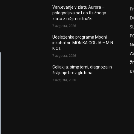
Varčevanje v zlatu Aurora –
P
prilagodljiva pot do fizičnega
D
zlata z nižjimi stroški
7 avgusta, 2026
S
P
Udeleženka programa Modni
inkubator: MONIKA COLJA – M N
N
K C L
G
7 avgusta, 2026
ŽI
Celiakija: simptomi, diagnoza in
K
življenje brez glutena
7 avgusta, 2026