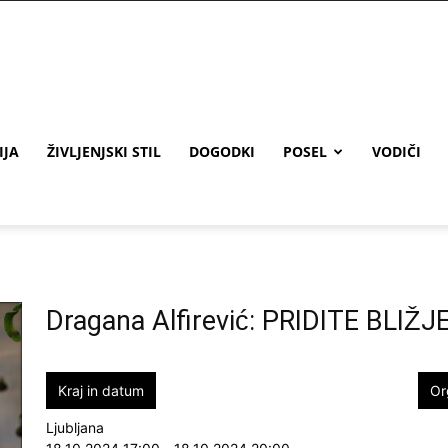
IJA
ŽIVLJENJSKI STIL
DOGODKI
POSEL
VODIČI
Dragana Alfirević: PRIDITE BLIŽJ
Kraj in datum
Or
Ljubljana