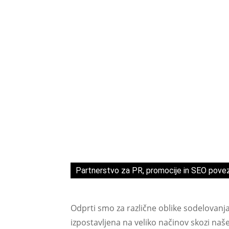
Partnerstvo za PR, promocije in SEO pove
Odprti smo za različne oblike sodelovanj
izpostavljena na veliko načinov skozi naš