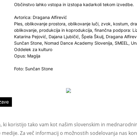
Občinstvo lahko vstopa in izstopa kadarkoli tekom izvedbe.
Avtorica: Dragana Alfirević
Ples, oblikovanje prostora, oblikovanje luči, zvok, kostum, dra
oblikovanje, produkcija in koprodukcija, finančna podpora: 
Katarina Pejović, Dajana Ljubičić, Špela Škulj, Dragana Alfire
Sunčan Stone, Nomad Dance Academy Slovenija, SMEEL, Una 
Oddelek za kulturo
Opus: Magija
Foto: Sunčan Stone
zave
a, ki koristijo tako vam kot našim slovenskim in mednarodni
e medije. Za več informacij o možnostih sodelovanja nas kont