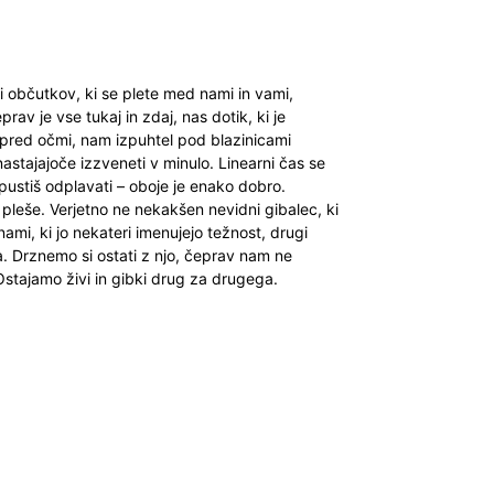
 občutkov, ki se plete med nami in vami,
av je vse tukaj in zdaj, nas dotik, ki je
 pred očmi, nam izpuhtel pod blazinicami
stajajoče izzveneti v minulo. Linearni čas se
a pustiš odplavati – oboje je enako dobro.
pleše. Verjetno ne nekakšen nevidni gibalec, ki
ami, ki jo nekateri imenujejo težnost, drugi
a. Drznemo si ostati z njo, čeprav nam ne
stajamo živi in gibki drug za drugega.