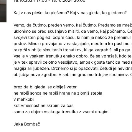
18.10.2024 17:00 - 18.10.2024 20:00
Kaj v nas pleše, ko plešemo? Kaj v nas gleda, ko gledamo?
Vemo, da čutimo, preden vemo, kaj čutimo. Predamo se mreži
uklonimo se pred skušnjavo misliti, da vemo, kaj počnemo. Čepr
svojevrsten pogled, odpre času, ki nam je nekoč že preminul
prstov. Minulo prevajamo v nastajajoče, medtem ko pustimo na
razprši v obilje simultanih trenutkov, ki ga zagrabiš, ali pa g
Vse je v vsakem trenutku enako dobro, če se vprašaš, kdo te 
je v tek spravil celotno vesoljstvo, ampak gosta tančica med n
magija ali ljubezen. Drznemo si jo opazovati, četudi je nevidn
obljublja nove zgodbe. V sebi ne gradimo trdnjav spominov. O
brez da bi gledal se giblješ veter
ne rabiš sonca ne rabiš hrane ne zlomiš stebla
v mehkobi
kot vmesnost ne skrbim za čas
samo za objem vsakega trenutka z vsemi drugimi
Jaka Bombač