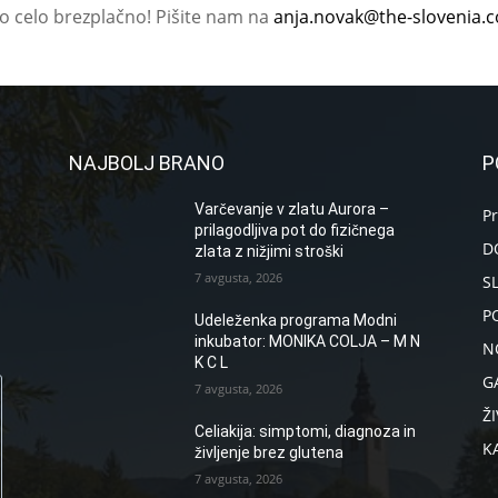
ko celo brezplačno! Pišite nam na
anja.novak@the-slovenia.
NAJBOLJ BRANO
P
Varčevanje v zlatu Aurora –
P
prilagodljiva pot do fizičnega
D
zlata z nižjimi stroški
7 avgusta, 2026
S
P
Udeleženka programa Modni
inkubator: MONIKA COLJA – M N
N
K C L
G
7 avgusta, 2026
ŽI
Celiakija: simptomi, diagnoza in
K
življenje brez glutena
7 avgusta, 2026