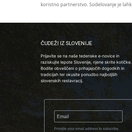
koristno partnerstvo. Sodelovanje je lah
ČUDEŽI IZ SLOVENIJE
Prijavite se na naše tedenske e-novice in
raziskujte lepote Slovenije, njene skrite kotičke.
Bodite obveščeni o prihajajočih dogodkih in
tradicijah ter okusite ponudbo najboljših
slovenskih restavracij.
Provide your email address to subscribe.