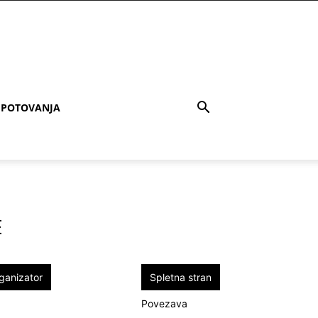
POTOVANJA
E
ganizator
Spletna stran
Povezava