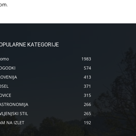
com
.
OPULARNE KATEGORIJE
romo
1983
OGODKI
574
LOVENIJA
413
OSEL
371
OVICE
315
ASTRONOMIJA
266
VLJENJSKI STIL
265
AM NA IZLET
192