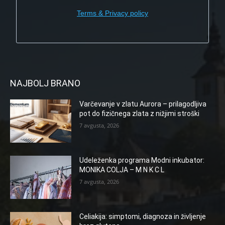
Terms & Privacy policy
NAJBOLJ BRANO
Varčevanje v zlatu Aurora – prilagodljiva
pot do fizičnega zlata z nižjimi stroški
7 avgusta, 2026
Udeleženka programa Modni inkubator:
MONIKA COLJA – M N K C L
7 avgusta, 2026
Celiakija: simptomi, diagnoza in življenje