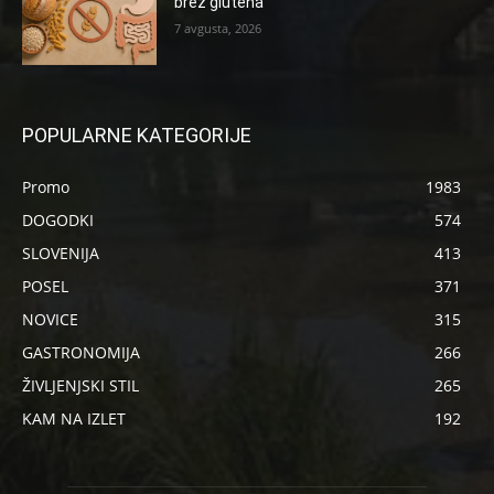
brez glutena
7 avgusta, 2026
POPULARNE KATEGORIJE
Promo
1983
DOGODKI
574
SLOVENIJA
413
POSEL
371
NOVICE
315
GASTRONOMIJA
266
ŽIVLJENJSKI STIL
265
KAM NA IZLET
192