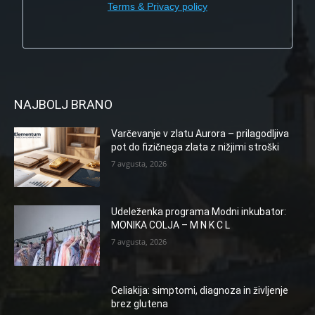
Terms & Privacy policy
NAJBOLJ BRANO
Varčevanje v zlatu Aurora – prilagodljiva
pot do fizičnega zlata z nižjimi stroški
7 avgusta, 2026
Udeleženka programa Modni inkubator:
MONIKA COLJA – M N K C L
7 avgusta, 2026
Celiakija: simptomi, diagnoza in življenje
brez glutena