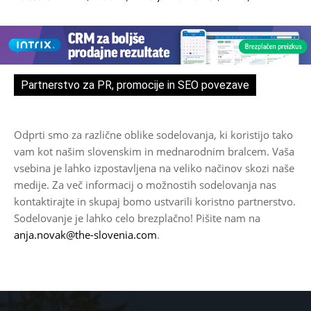
Partnerstvo za PR, promocije in SEO povezave
Odprti smo za različne oblike sodelovanja, ki koristijo tako
vam kot našim slovenskim in mednarodnim bralcem. Vaša
vsebina je lahko izpostavljena na veliko načinov skozi naše
medije. Za več informacij o možnostih sodelovanja nas
kontaktirajte in skupaj bomo ustvarili koristno partnerstvo.
Sodelovanje je lahko celo brezplačno! Pišite nam na
anja.novak@the-slovenia.com
.