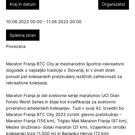
Kraj in datum
Organizator
10.06.2023 00:00 - 11.06.2023 00:00
Spletna stran
Povezava
Maraton Franja BTC City je mednarodno športno-rekreativni
dogodek z najdaljšo tradicijo v Sloveniji, ki v dveh dneh
ponudi pet kolesarskih preizkušenj različnih zahtevnosti za
rekreativne kolesarje.
Maraton Franja je del svetovne serije maratonov UCI Gran
Fondo World Series in šteje kot kvalifikacija za svetovno
prvenstvo amaterskih kolesarjev. Tudi v svoji 42. izvedbi bo
Maraton Franja BTC City 2023 zvrstil: glavno preizkušnjo –
Maraton Franja (156 km), Triglav Mali Maraton Franja (97 km),
Medex družinsko- šolski maraton (21 km), Vzajemkov otroški
kolesarski izziv (1.500 m) in Barjanko Hervis (72 km).