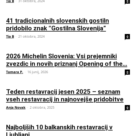
Tia B
-
31 oktobra, 2024
0
41 tradicionalnih slovenskih gostiln
pridobilo znak “Gostilna Slovenija”
Tia B
-
21 oktobra, 2024
0
2026 Michelin Slovenia: Vsi prejemniki
zvezdic in novih priznanj Opening of the...
Tamara P.
-
16 junij, 2026
0
Teden restavracij jesen 2025 – seznam
vseh restavracij in najnovejše pridobitve
Anja Novak
-
2 oktobra, 2025
0
Najboljših 10 balkanskih restavracij v
Ljubljani