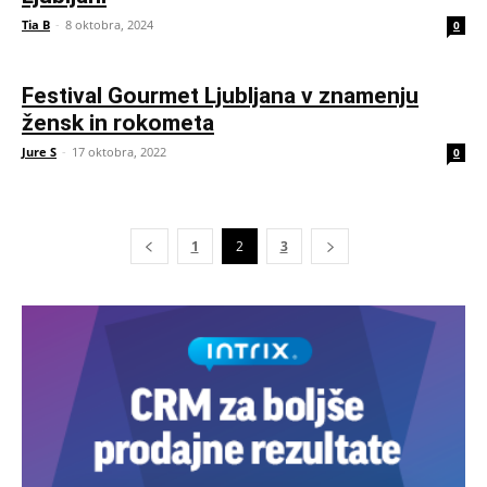
Tia B
-
8 oktobra, 2024
0
Festival Gourmet Ljubljana v znamenju
žensk in rokometa
Jure S
-
17 oktobra, 2022
0
1
2
3