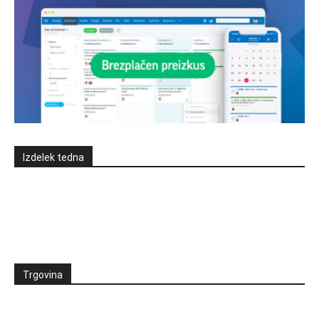
Izdelek tedna
Trgovina