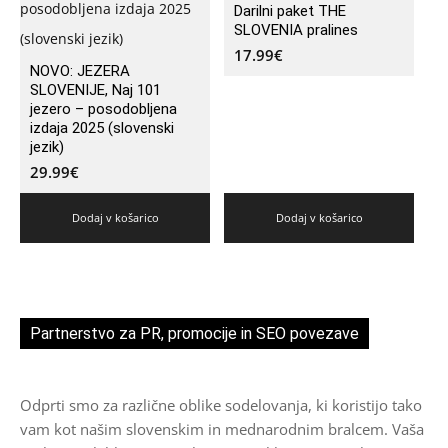
Darilni paket THE
SLOVENIA pralines
17.99
€
NOVO: JEZERA
SLOVENIJE, Naj 101
jezero – posodobljena
izdaja 2025 (slovenski
jezik)
29.99
€
Dodaj v košarico
Dodaj v košarico
Partnerstvo za PR, promocije in SEO povezave
Odprti smo za različne oblike sodelovanja, ki koristijo tako
vam kot našim slovenskim in mednarodnim bralcem. Vaša