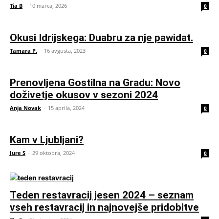
Tia B
-
10 marca, 2026
0
Okusi Idrijskega: Duabru za nje pawidat.
Tamara P.
-
16 avgusta, 2023
0
Prenovljena Gostilna na Gradu: Novo
doživetje okusov v sezoni 2024
Anja Novak
-
15 aprila, 2024
0
Kam v Ljubljani?
Jure S
-
29 oktobra, 2024
0
Teden restavracij jesen 2024 – seznam
vseh restavracij in najnovejše pridobitve