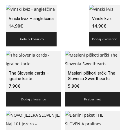
Vinski kviz – angleščina
Vinski kviz
14.90
€
14.90
€
Dodaj v košarico
Dodaj v košarico
The Slovenia cards –
Masleni piškoti srčki The
igralne karte
Slovenia Sweethearts
7.90
€
5.90
€
Dodaj v košarico
Preberi več