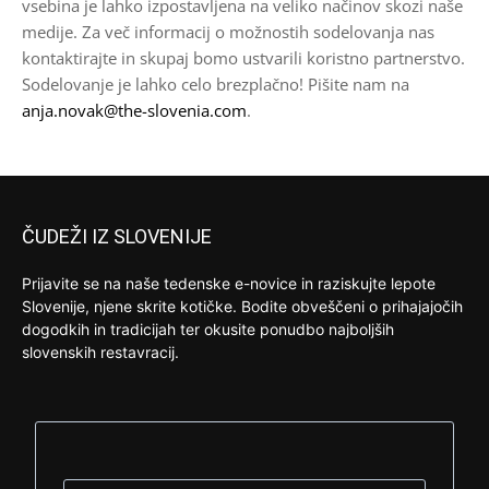
vsebina je lahko izpostavljena na veliko načinov skozi naše
medije. Za več informacij o možnostih sodelovanja nas
kontaktirajte in skupaj bomo ustvarili koristno partnerstvo.
Sodelovanje je lahko celo brezplačno! Pišite nam na
anja.novak@the-slovenia.com
.
ČUDEŽI IZ SLOVENIJE
Prijavite se na naše tedenske e-novice in raziskujte lepote
Slovenije, njene skrite kotičke. Bodite obveščeni o prihajajočih
dogodkih in tradicijah ter okusite ponudbo najboljših
slovenskih restavracij.