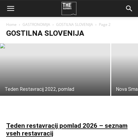
Teden restavracij jesen 2025 – seznam
vseh restavracij in najnovejše pridobitve
Home
GASTRONOMIJA
GOSTILNA SLOVENIJA
Page 2
GOSTILNA SLOVENIJA
Anja Novak
-
2 oktobra, 2025
Teden Restavracij 2022, pomlad
Nova Smash
Teden restavracij pomlad 2026 – seznam
vseh restavracij