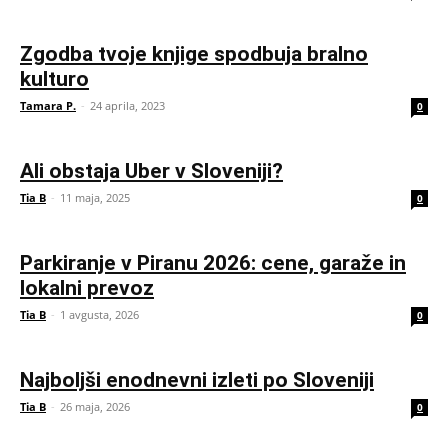
Zgodba tvoje knjige spodbuja bralno
kulturo
Tamara P.
-
24 aprila, 2023
0
Ali obstaja Uber v Sloveniji?
Tia B
-
11 maja, 2025
0
Parkiranje v Piranu 2026: cene, garaže in
lokalni prevoz
Tia B
-
1 avgusta, 2026
0
Najboljši enodnevni izleti po Sloveniji
Tia B
-
26 maja, 2026
0