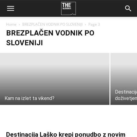
Home
BREZPLAČEN VODNIK PO SLOVENIJI
Page 3
BREZPLAČEN VODNIK PO
Praznujemo okuse Posavja 2025
SLOVENIJI
Tia B
-
31 julija, 2025
Destinaci
Kam na izlet ta vikend?
doživetje
Destinacija Laško krepi ponudbo z novim