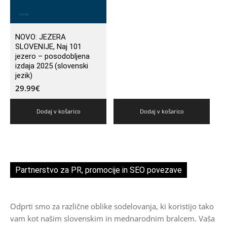
NOVO: JEZERA
SLOVENIJE, Naj 101
jezero – posodobljena
izdaja 2025 (slovenski
jezik)
29.99
€
Dodaj v košarico
Dodaj v košarico
Partnerstvo za PR, promocije in SEO povezave
Odprti smo za različne oblike sodelovanja, ki koristijo tako
vam kot našim slovenskim in mednarodnim bralcem. Vaša