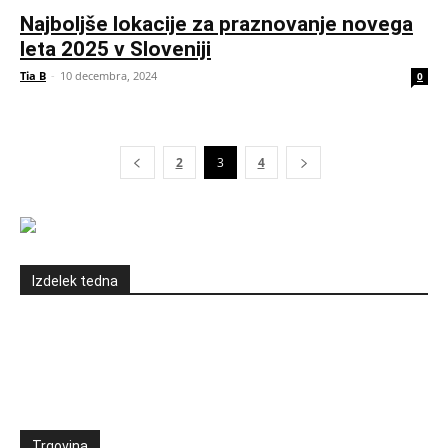
Najboljše lokacije za praznovanje novega
leta 2025 v Sloveniji
Tia B
-
10 decembra, 2024
0
2
3
4
Izdelek tedna
Trgovina