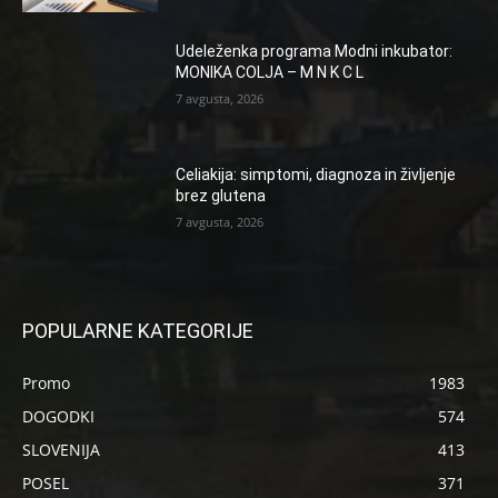
Udeleženka programa Modni inkubator:
MONIKA COLJA – M N K C L
7 avgusta, 2026
Celiakija: simptomi, diagnoza in življenje
brez glutena
7 avgusta, 2026
POPULARNE KATEGORIJE
Promo
1983
DOGODKI
574
SLOVENIJA
413
POSEL
371