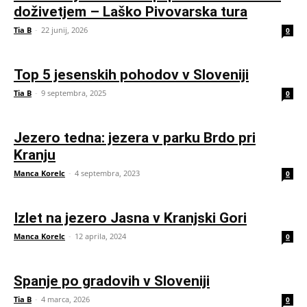
doživetjem – Laško Pivovarska tura
Tia B
-
22 junij, 2026
0
Top 5 jesenskih pohodov v Sloveniji
Tia B
-
9 septembra, 2025
0
Jezero tedna: jezera v parku Brdo pri
Kranju
Manca Korelc
-
4 septembra, 2023
0
Izlet na jezero Jasna v Kranjski Gori
Manca Korelc
-
12 aprila, 2024
0
Spanje po gradovih v Sloveniji
Tia B
-
4 marca, 2026
0