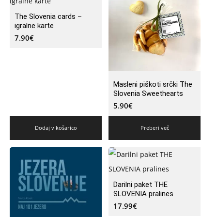
The Slovenia cards –
igralne karte
7.90
€
Masleni piškoti srčki The
Slovenia Sweethearts
5.90
€
Dodaj v košarico
Preberi več
Darilni paket THE
SLOVENIA pralines
17.99
€