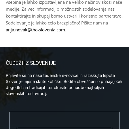
vsebina je lahko izpostavljena na veliko načinov skozi naše
medije. Za več informacij o možnostih sodelovanja nas
kontaktirajte in skupaj bomo ustvarili koristno partnerstvo.
Sodelovanje je lahko celo brezplačno! Pišite nam na
anja.novak@the-slovenia.com
.
ČUDEŽI IZ SLOVENIJE
Prijavite se na naše tedenske e-novice in raziskujte lepote
Slovenije, njene skrite kotičke. Bodite obveščeni o prihajajočih
dogodkih in tradicijah ter okusite ponudbo najboljših
slovenskih restavracij.